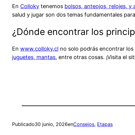
En
Colloky
tenemos
bolsos, anteojos, relojes, y
salud y jugar son dos temas fundamentales para 
¿Dónde encontrar los princi
En
www.colloky.cl
no solo podrás encontrar los
juguetes, mantas
, entre otras cosas. ¡Visita el s
Publicado
30 junio, 2026
en
Consejos
, 
Etapas